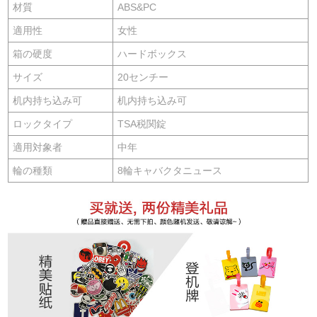
材質
ABS&PC
適用性
女性
箱の硬度
ハードボックス
サイズ
20センチー
机内持ち込み可
机内持ち込み可
ロックタイプ
TSA税関錠
適用対象者
中年
輪の種類
8輪キャバクタニュース