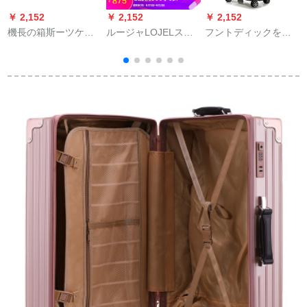
￥ 2,152
￥ 2,152
￥ 2,152
￥
機長の箱斯ーツケス
ルージャLOJELスポ
フントディックを搭
ル
の二回の乗乗旅行は
ーツケケ-ス狭いアル
载した20レンチの机
16寸の小さいサズ
ミフューム连动ロケ
内持ち込可女性25ス
で、ススのススポー
ック付のシュー-ズバ
カウト29シーリング
す
ツスポーツは男女の
ッグC-F 637ハカーブ
リングリングリング
軍刀黒（赤LOGO）
ル20セ-チ
ド29
をバッグに、16寸で
す。