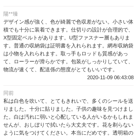
陽**臻
デザイン感が強く、色が綺麗で色収差がない。小さい体
積でも十分に装着できます。仕切りの設計が合理的で、
X型固定ベルトがあります。U型ファスナー層もありま
す。普通の収納袋は証明書を入れられます。網布収納袋
は小物を入れられます。取っ手もロッドも質感があっ
て、ローラーが滑らかです。包装がしっかりしていて、
物流が速くて、配送係の態度がとてもいいです。
2020-11-09 06:43:08
同前
私は白色を吹いて、とてもきれいで、多くのシールを送
りました。十分に貼りました。子供の趣味を見つけまし
た。白は汚れに弱いと心配している人がいるかもしれま
せんが、おしぼりで拭いたら大丈夫です。花を剃らない
ように気をつけてください。本当にだめです。透明箱の