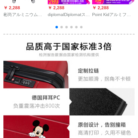
￥ 2,288
￥ 2,288
￥ 2,288
￥
彬尚アルミニウムフ
diplomalDiplomatスツ
Point Kidアルミフュ
I
レイム女性机内持ち
ーケ360°キャバクタ
ームケスポ20センチ
込込み20インティー
スキー軽出张机内持
360°キャバクタが旅
チTSAロック搭载箱
込みカオ拡充旅行箱
行箱を出し、男女
24寸硬箱宝蓝色20寸
大容量TSAロック搭
TSAロックがロック
载箱砥砂面TC-317シ
機内持込み1708体の
リズ鉄ビ灰-レベアー
銀をバッグにしま
プ
す。