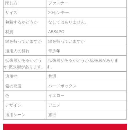
閉じ方
ファスナー
サイズ
20センチー
包装するかどうか
なしではありません。
材質
ABS&PC
鍵を持っていますか
鍵を持っていますか
適用人の群れ
青少年
拡張層があるかどう
拡張層があるかどうか:拡張層がありま
か:拡張層があります。
す。
適用性
共通
箱の硬度
ハードボックス
色
イエロー
デザイン
アニメ
適用シーン
旅行