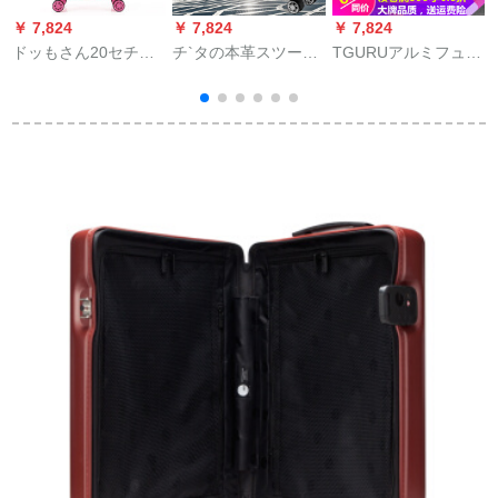
￥ 7,824
￥ 7,824
￥ 7,824
￥
ドッもさん20セチア
チ`タの本革スツーケ`
TGURUアルミフュー
子供用スポツーケム
スは男女小清新16型
ムズツーケス女性22
姫のスケムツケ娘の
の中に持ち込みがあ
センスポーツ360°キ
子マルガ旅行箱360°
り、レトロなススは
ャバクタ24 TSAロッ
キップ赤ちゃって、
16型の中に持ち込み
ク搭載機内に持ち込
ネコTSAロック搭載
が可能です。
可子26旅行箱男性28
機内に入ってみまし
大容量トークショー
た。
赤20セチアン