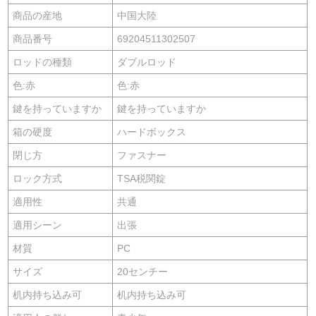
商品の産地
中国大陸
商品番号
69204511302507
ロッドの種類
ダブルロッド
色:赤
色:赤
鍵を持っていますか
鍵を持っていますか
箱の硬度
ハードボックス
閉じ方
ファスナー
ロック方式
TSA税関錠
適用性
共通
適用シーン
出張
材質
PC
サイズ
20センチー
机内持ち込み可
机内持ち込み可