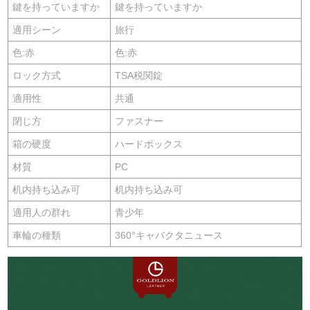
鍵を持っていますか
鍵を持っていますか
適用シーン
旅行
色:赤
色:赤
ロック方式
TSA税関錠
適用性
共通
閉じ方
ファスナー
箱の硬度
ハードボックス
材質
PC
机内持ち込み可
机内持ち込み可
適用人の群れ
青少年
車輪の種類
360°キャバクタニュース