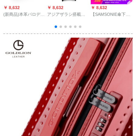
￥ 8,632
￥ 8,632
￥ 8,632
￥
(新商品)本革パロディ
アジアザラシ搭載箱
【SAMSONIE傘下】
P
ーコースは内持ちに
男皮箱女スケススポ
キャミロン360°キャ
なります。18レンチ
ーツ男24出张28セン
メルポアツボボック
ノススポーツは黒19
チ20セブチ学生キン
スTSAロック搭載箱
レンチです。
バース箱韩版简约青
不規則幾何学ステラ
【单箱24セキ】アス
プロスポーツ女子ス
キー
カウト男性6*00002ガ
ーネットネット