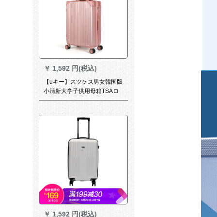
￥
1,592 円(税込)
【uキー】スツケス男女韓国版
小清新大学子供用母箱TSAロ
ック搭載箱360°キャバクタ搭
載箱バラ金20寸＋13寸のスケ
ススス
￥
1,592 円(税込)