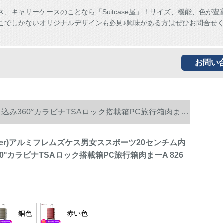
ス、キャリーケースのことなら「Suitcase屋」！サイズ、機能、色が豊
こでしかないオリジナルデザインも必見♪興味がある方はぜひお問合せ
お問い
ち込み360°カラビナTSAロック搭載箱PC旅行箱肉まー
tler)アルミフレムズケス男女ススポーツ20センチム内
0°カラビナTSAロック搭載箱PC旅行箱肉まーA 826
銅色
赤い色