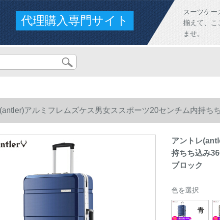
スーツケー
代理購入専門サイト
揃えて、こ
ませ。
(antler)アルミフレムズケス男女ススポーツ20センチム内持ち
ロック
アントレ(an
持ちち込み36
ブロック
色を選択
青