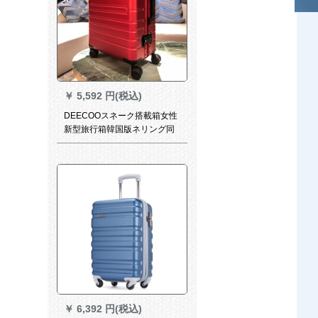
￥
5,592 円(税込)
DEECOOスネーク搭載箱女性
新型旅行箱韓国版ネリング同
じ20/24セシム配箱赤24セチ
アン(全アルミツム)合金
￥
6,392 円(税込)