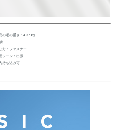
品の毛の重さ：4.37 kg
:青
じ方：ファスナー
用シーン：出張
内持ち込み可