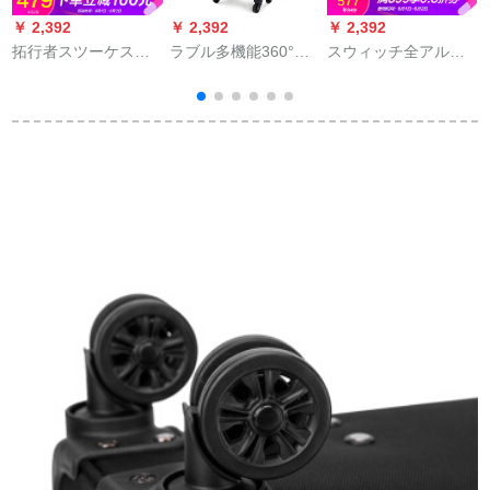
￥ 2,392
￥ 2,392
￥ 2,392
￥
拓行者スツーケスポ
ラブル多機能360°キ
スウィッチ全アルミ
ーツ26センチー360°
ャクター大容量リプ
ネム合金スポスポー
キャシャスーツケー
ックハッドバーク飛
ツ男性女性スケケ
ス男女託送おしゃれ
行機に乗ります。男
360°カラスタ旅行箱
レトロTSATSAロック
女旅行のためのコー
20/24/29センチ学生
搭載ロック旅行箱MT-
スです。短距离出张
TSAロック搭載箱旅
18011シルバー
のスポーツスポーツ
行箱機内持込み銀色
は学生カンバンで
のスポットライト24
す。黒い20セダン
【360°キャクター】
8