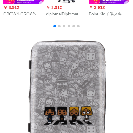
￥ 3,912
￥ 3,912
￥ 3,912
￥
CROWN/CROWNス
diplomalDiplomat
Point Kid子供スキー
ポーツツケス360°キ
TSAロック360°キャ
ケ360°キャバクラク
ャバクタ配送箱スツ
バクタが拡张してい
タートーラ18センチ
ーケ-ススウェルダン
るので、スポツーケ
旅行机内持ち込み可
男女箱TSAロク搭載
スポポポスポーツSP-
包LM 1808夕日
箱51-26-深蘭
367 TTシリーズブレ
ル24センチー