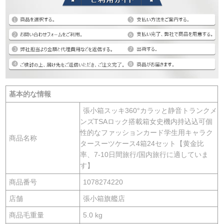
基本的な情報
張小箱スッキ360°カラッと静音トランクメ
ンズTSAロック搭載箱女史機内持込込可個
性的なファッションカード学生用キャラク
商品名称
タースーツケース4箱24セット【黄金比
率、7-10日間旅行/国内旅行に適していま
す】
商品番号
1078274220
店舗
張小箱旗艦店
商品毛重量
5.0 kg