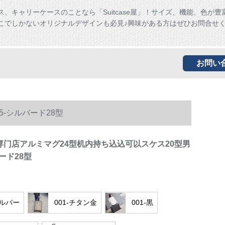
ス、キャリーケースのことなら「Suitcase屋」！サイズ、機能、色が豊
こでしかないオリジナルデザインも必見♪興味がある方はぜひお問合せ
お問い
5-シルバード28型
梦専门店アルミマグ24型机内持ち込込可以スケス20型男
バード28型
シルバー
001-チタン金
001-黒