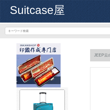
Suitcase屋
JEEP