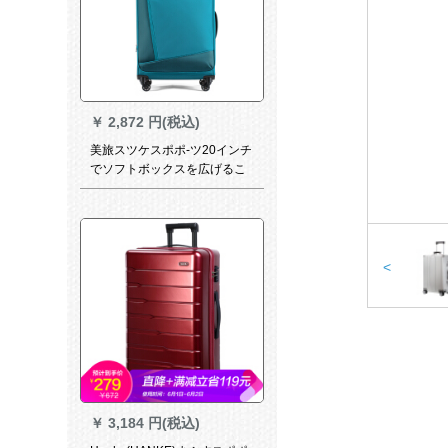
￥
2,872 円(税込)
美旅スツケスポポ-ツ20インチ
でソフトボックスを広げるこ
ととです。フロトポケック搭
載箱29 O青緑色
<
￥
3,184 円(税込)