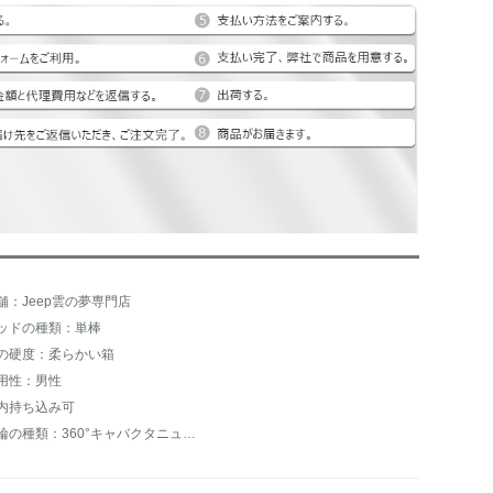
舗：Jeep雲の夢専門店
ッドの種類：単棒
の硬度：柔らかい箱
用性：男性
内持ち込み可
車輪の種類：360°キャバクタニュース