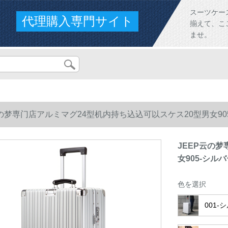
スーツケー
代理購入専門サイト
揃えて、こ
ませ。
云の梦専门店アルミマグ24型机内持ち込込可以スケス20型男女90
JEEP云の
女905-シル
色を選択
001-