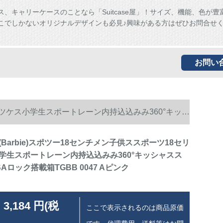
ス、キャリーケースのことなら「Suitcase屋」！サイズ、機能、色が豊
こでしかないオリジナルデザインも必見♪興味がある方はぜひお問合せ
お問い
ングツケス小学生スポートレーン内持込込みみ360°キッシ
Barbie)スポツー18センチメン子供ススポーツ18セリ
学生スポートレーン内持込込みみ360°キッシャスス
Aロック搭載箱TGBB 0047 Aピンク
 3,184 円(税
ここで表示されるのは商品原価