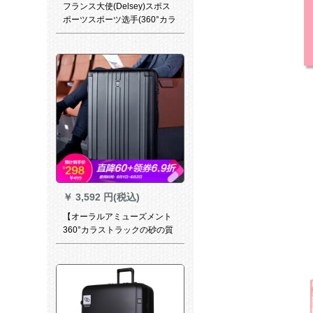
フランス大使(Delsey)スポス
ポーツスポーツ选手(360°カラ
スタ)が出てきました。男女旅
行箱TSAロック搭載箱乗乗り
ソフトケ-スFOR OSCE臻愛
2372紫蘭色24センチー
￥
3,592 円(税込)
【オーラルアミューズメント
360°カラストラックの砂の質
感を研ぎます。男女旅行箱の
スコープは24 inチです。