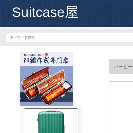
Suitcase屋
バービー
ャススーツケ