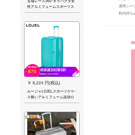
宝瑞レース360°キャバクタ女
適用シー
性アルミフュームスポーツス
ポーツスポーツスポーツスポ
机内持ち
ーツスポーツスポーツスポー
ツスポーツスポーツスポーツ
スポーツスポーツスポーツス
ポーツスポーツスポーツスポ
ーツスポーツスポーツスポー
ツスポーツスポーツスポーツ
スポーツスポーツ男子旅行箱
学生TSAロック搭载机内持ち
込み20/24/26/28セチア托送箱
曜夜黒-5周年レアルコレクシ
ョン
￥
8,224 円(税込)
ルージャLOJELスポーツケケ-
ス狭いアルミフューム连动ロ
ケック付のシュー-ズバッグC-
F 637ハカーブル20セ-チ