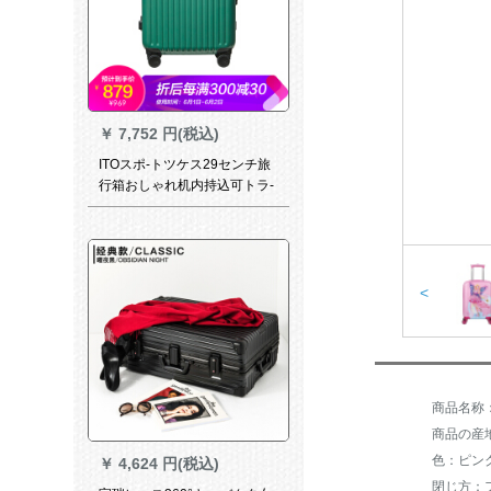
￥
7,752 円(税込)
ITOスポ-トツケス29センチ旅
行箱おしゃれ机内持込可トラ-
ク音360°キャパシタ男女TSA
ロック搭载箱CLASSICレベベ
ルモジュール砂绿
<
商品の産
色：ピン
￥
4,624 円(税込)
閉じ方：