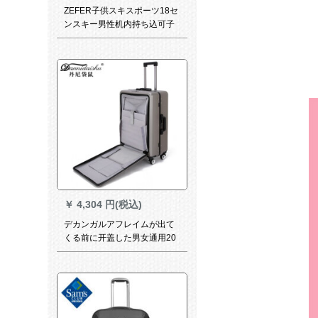
ZEFER子供スキスポーツ18セ
ンスキー男性机内持ち込可子
TSAロック搭载箱可爱いキッ
カーベベルベル18セット可以
￥
4,304 円(税込)
デカンガルアフレイムが出て
くる前に开盖した男女通用20
センチ机内の持込込込可24セ
ン大容量スパムをセットしま
した。