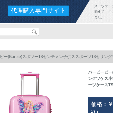
スーツケー
代理購入専門サイト
揃えて、こ
ませ。
ビー(Barbie)スポツー18センチメン子供ススポーツ18セリ
ースTSAロック搭載箱TGBB 0047 Aピンク
バービービー(
ングツケス小
ーツケースTS
価格：
￥