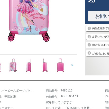
込)
お問
>
商品名称：バービースポーツツケスポーツTGBB 0047
商品番号：7486116
商
地：中国広東
商品番号：TGBB 0047 A
ロ
ク
鍵を持っていますか
箱
ファスナー
ロック方式：一般TSAロック搭載ロック
適