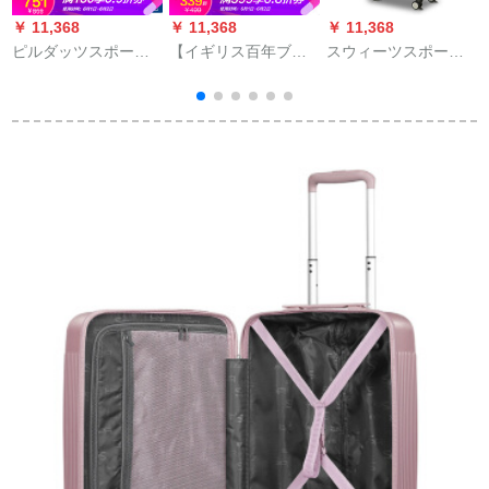
￥ 11,368
￥ 11,368
￥ 11,368
￥
ピルダッツスポーツ
【イギリス百年ブリ
スウィーツスポーツ
スポーツスポーツ男
ンド】アントレ360°
男子学生おしゃれが
女机360°キャクター
カラシスポーツ男子
流出した张スケスス
アールミ枠出张机内
ススポーツツケ男子
ポーツデビューに乗
持込みみ可学生スポ
スポーツスポーツス
ってスポーツスポー
ーツスポーツスポー
ポーツスポーツスポ
ツスポーツ16小旅行
ツスポーツスポーツ
ーツスポーツスポー
カバーン男女18360°
スポーツスポーツク
ツスポーツスポーツ
キャバクラ20寸オッ
ラブ20/24センチ耐摩
スポーツクラブ
クスフォード20寸
耗防止618イベントブ
20/24/28センチ配車
ロック24
箱を搭載していま
す。クラシックなバ
ール【5年間品質保
証、軽い傷付き防
止】24センチー【お
任せします。正味重
量3.6 KG】