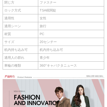
閉じ方
ファスナー
ロック方式
TSA税関錠
適用性
女性
適用シーン
旅行
材質
PC
サイズ
20センチー
机内持ち込み可
机内持ち込み可
適用人の群れ
青少年
車輪の種類
360°キャバクタニュース