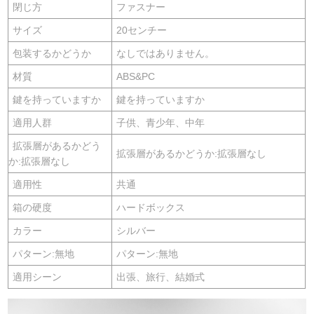
閉じ方
ファスナー
サイズ
20センチー
包装するかどうか
なしではありません。
材質
ABS&PC
鍵を持っていますか
鍵を持っていますか
適用人群
子供、青少年、中年
拡張層があるかどう
拡張層があるかどうか:拡張層なし
か:拡張層なし
適用性
共通
箱の硬度
ハードボックス
カラー
シルバー
パターン:無地
パターン:無地
適用シーン
出張、旅行、結婚式