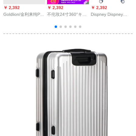
￥ 2,392
￥ 2,392
￥ 2,392
￥
Goldlion/金利来纯PC
不伦玫24寸360°キャ
Dispney Dispney
ア
フューナボックス
バクタスポーツスポ
Dispney Dispney
360°キャバクタ旅行
ーツスポーツスポー
Dispins子供供斯ポス
箱男スネーク女性搭
ツツツ女性の个性的
スポーツ女性旅行箱
乗トン机内持込可お
なスタイルツケスポ
360°キャバクタ機内
しゃれ28寸
ーツスポーツスポー
持込可愛いマリン旅
ツスポーツスポーツ
行箱水墨白雪姫20セ
ー
スポーツ学生の旅行
ス青DSGZ-1100-
箱を搭载していま
1020
す。新鲜な魔法の后
庭の棕櫚の叶は20寸
です。