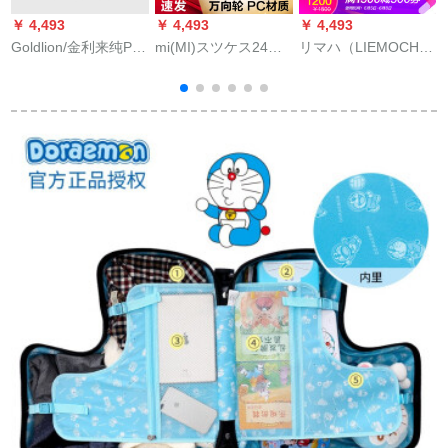
￥ 4,493
￥ 4,493
￥ 4,493
￥
Goldlion/金利来纯PC
mi(MI)スツケス24セ
リマハ（LIEMOCH）
スポーツツケ-ス女性
ンチ360°キャバクラ
OQO丽美AIRシーズ
おしゃれスーツケー
ツケスポーツスTSA
PC复古旅行コスポー
ス静音360°カラスタ
ロック搭載ケス携帯
ツスポーツスポーツ
赤の结婚箱机内持込
帯出張スケス男性女
スポーツスポーツス
可机内持込込込込み
性旅行箱24セリング
ポーツスポーツスポ
み可暗新红28寸
ーツスポーツ男女
360°キャバクタに乗
りました。