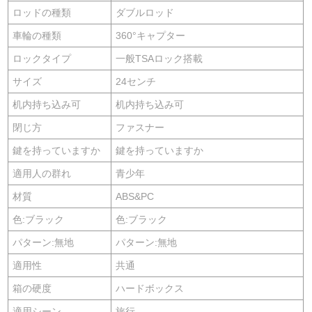
ロッドの種類
ダブルロッド
車輪の種類
360°キャプター
ロックタイプ
一般TSAロック搭載
サイズ
24センチ
机内持ち込み可
机内持ち込み可
閉じ方
ファスナー
鍵を持っていますか
鍵を持っていますか
適用人の群れ
青少年
材質
ABS&PC
色:ブラック
色:ブラック
パターン:無地
パターン:無地
適用性
共通
箱の硬度
ハードボックス
適用シーン
旅行