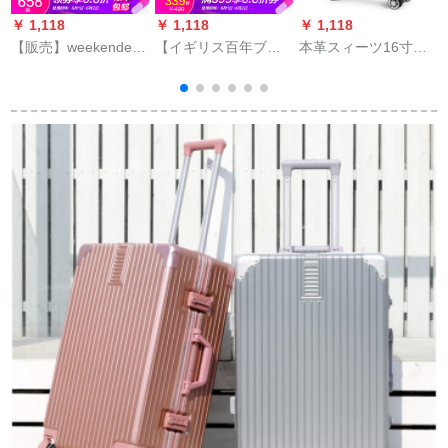
￥ 1,118
￥ 1,118
￥ 1,118
￥
【販売】weekender
【イギリス百年ブリ
本革スィーツ16寸の
S
芽子シリーズ・アル
ンド】アントレ360°
出张トリクと男性旅
ミフューム・ツーケ
カラシスポーツ男子
行箱360°カラスタ20
リングTSATSAロッキ
ススポーツツケ男子
イ女性スナイキ16イ
ング搭載ラッチ20イ
スポーツスポーツス
イインチー
ン360°キッカケ機内
ポーツスポーツスポ
持込可能Spore 24
ーツスポーツスポー
in【托箱順便り無料】
ツスポーツスポーツ
スポーツクラブ
20/24/28センチ配車
箱を搭載していま
す。クラシックなバ
ール【5年間品質保
証、軽い傷付き防
止】24センチー【お
任せします。正味重
量3.6 KG】