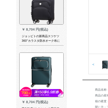
￥
8,704 円(税込)
ジョッピトの新商品スツケツ
360°カラスタ防水オーク布に
乗りスーツケース男女14-18-
20インティ超軽量スケツスポ
ーツスポーツスポーツスポー
ツ大容量短距離で神秘的な黒
16寸
<
商品の産
箱の硬度
￥
8,704 円(税込)
閉じ方：