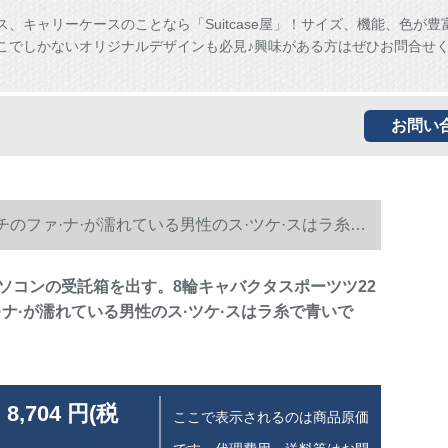
ス、キャリーケースのことなら「Suitcase屋」！サイズ、機能、色が豊
こでしかないオリジナルデザインも必見♪興味がある方はぜひお問合せ
お問い
のファ·ナ·が濡れている男性のス·ツケ·スはラ糸で
ソコンの受託箱を出す。8輪キャバクタスポーツツ22
·ナ·が濡れている男性のス·ツケ·スはラ糸で青いで
 8,704 円(税
ここで表示されるのは商品原価