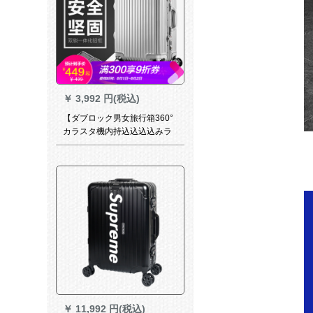
可。
￥
3,992 円(税込)
【ダブロック男女旅行箱360°
カラスタ機内持込込込込みラ
ーグジム】
Swissmobility(SISSMOBILITY)
スツェ-托送箱(5-7日使用可
能)。
￥
11,992 円(税込)