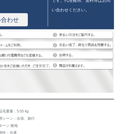
です。代理費用、送料等はお問
い合わせください。
い合わせ
品毛重量：5.05 kg
用シーン：出張、旅行
ターン:無地
用性：共通