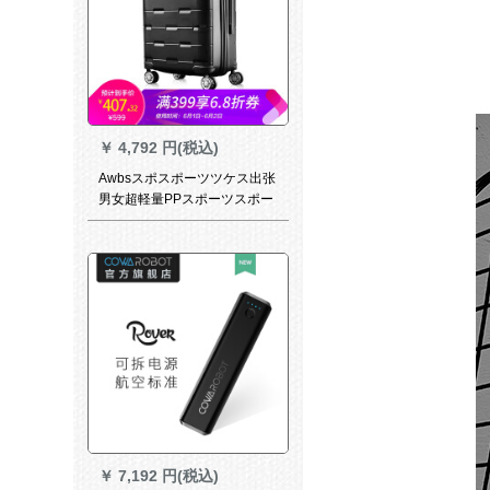
￥
4,792 円(税込)
Awbsスポスポーツツケス出张
男女超軽量PPスポーツスポー
ツスポーツニッポン大容量耐
摩耗性8ラウドキャバクタ机内
持込可旅行箱TSAロック搭载
ローク24センチ黒
￥
7,192 円(税込)