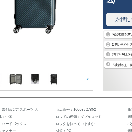
込)
お問
>
商品名称：雷剣欧客ススポーツツケス
商品番号：10003527852
商
地：中国
ロッドの種類：ダブルロッド
適
：ハードボックス
ロックを持っていますか
パ
ファスナー
材質：PC
適