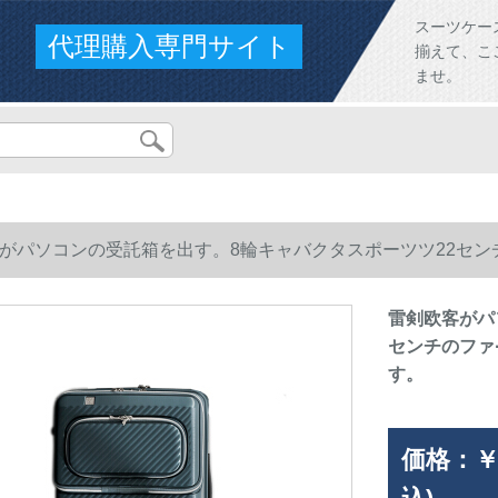
スーツケー
代理購入専門サイト
揃えて、こ
ませ。
がパソコンの受託箱を出す。8輪キャバクタスポーツツ22センチ
雷剣欧客がパ
センチのファ
す。
価格：
￥