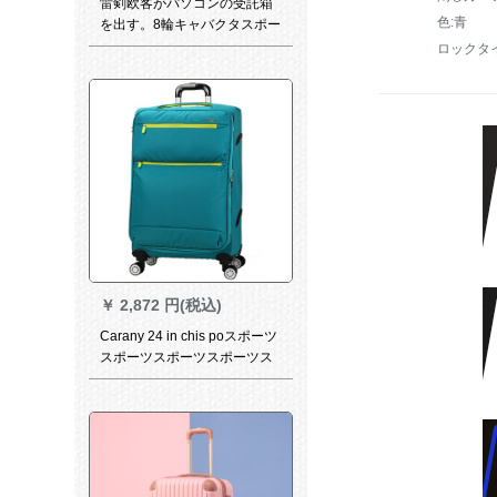
雷剣欧客がパソコンの受託箱
色:青
を出す。8輪キャバクタスポー
ツツ22センチのファ·ナ·が濡
ロックタ
れている男性のス·ツケ·スはラ
糸で青いです。
￥
2,872 円(税込)
Carany 24 in chis poスポーツ
スポーツスポーツスポーツス
ポーツ360°カラクタス360°ス
ポーツスポーツスポーツスポ
ーツスポーツスポーツスポー
ツスポーツスポーツスポーツ
スポーツスポーツスポーツス
ポーツスポーツスポーツスポ