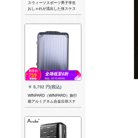
スウィーツスポーツ男子学生
おしゃれが流出した张スケス
スポーツデビューに乗ってス
ポーツスポーツスポーツ16小
旅行カバーン男女18360°キャ
バクラ20寸オックスフォード
20寸
￥
8,792 円(税込)
WINPARD（WINPARD）旅行
箱アルミグネム合金出张スナ
イズ20インチ24インチ机内持
込可トゥーランク男性スナイ
トク女性TSAロック搭载箱ア
ルミフレム24