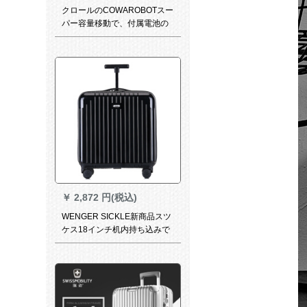
クロールのCOWAROBOTスー
パー容量移動で、付属電池の
USB黒を取り外します。
￥
2,872 円(税込)
WENGER SICKLE新商品スツ
ケス18インチ机内持ち込みで
360°キャバクタでございま
す。学生用トランク女子小清
新旅行箱TSAロックに学生用
パソコボックス男性用ラトボ
ックス黒18インチー/機内持込