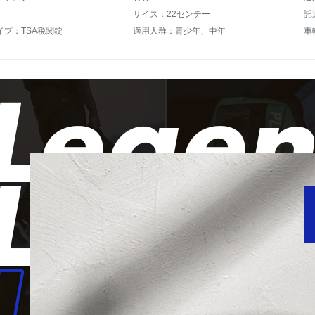
サイズ：22センチー
託
イプ：TSA税関錠
適用人群：青少年、中年