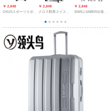
￥ 2,848
￥ 2,848
￥ 2,848
￥
OXUSスポーツスポー
クロス勲章スイス盗
SIWILLSABER出張ス
L
ツスポーツスポーツ
难防止ボックスバッ
ツスポーツ360°カー
スポーツスポーツス
クバック学生大空间
スタッ防水オークウ
ポーツスポーツスポ
アルミフレム荷物乗
ォードド布ススポー
ーツ大容量旅行箱
载TSAロック搭载箱
ツスポーツスポーツ
2
360°キャバクタ機内
男女旅行トークショ
スポーツボックス搭
ス
持込可能ブラザー24
ー送箱ファンネル28
載箱学生スポーツマ
イ【おまけは7-15日
センチルドレン【搭
シン内持ち込み可男
の長距離旅行に最適
乗は托送が必要で
女18 26神秘黒20セン
です】
す】
チー【単一価格縦
型】