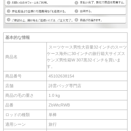
基本的な情報
スーツケース男性大容量32インチのスーツ
ケース海外に30インチの旅行箱大サイズス
商品名
ケンズ男性箱W 307黒32インチを買いま
す。
商品番号
45102638154
店舗
詩雲バッグ専門店
商品の毛の重さ
1.0 kg
品番
ZbWtcRWB
ロッドの種類
単棒
適用シーン
旅行