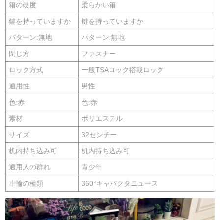
箱の硬度
柔らかい箱
鍵を持っていますか
鍵を持っていますか
パターン:無地
パターン:無地
閉じ方
ファスナー
ロック方式
一般TSAロック搭載ロック
適用性
男性
色:赤
色:赤
素材
ポリエステル
サイズ
32センチー
机内持ち込み可
机内持ち込み可
適用人の群れ
青少年
車輪の種類
360°キャバクタニュース