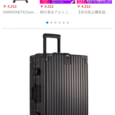
￥ 4,312
￥ 4,312
￥ 4,312
￥
SAMSONETE(Samsonityye)24
篤行者全アルミニウ
【糸引防止機長箱】
センチスポポスポー
ムマグネシウム合金
EAZZアルフレイム
ツツケワンラインラ
スネーク360°キャク
360°キャスタースポ
インライン
ターアルミフレーム
ーツスポーツスポー
スーツケース女性
ツスポーツスポーツ
20/24/26/29センチマ
スポーツスポーツス
シン内に持ち込可
ポーツスポーツ男性
TSAロック搭載ケー
史18イ16インチ機内
ス
ス大容量ヴィンテー
持込可能スポーツス
ジ金属旅行箱男加厚
ポーツスポーツスポ
研磨クラシックモデ
ーツスポーツスポー
ル——シルバー29イ
ツスポーツスポーツ
ンチマグネシウム合
18イェイ
金（終身無料保証）