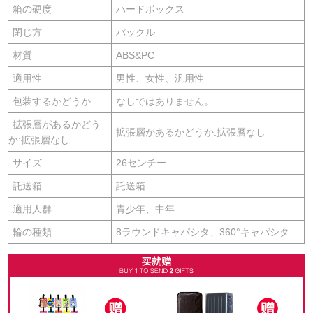
箱の硬度
ハードボックス
閉じ方
バックル
材質
ABS&PC
適用性
男性、女性、汎用性
包装するかどうか
なしではありません。
拡張層があるかどう
拡張層があるかどうか:拡張層なし
か:拡張層なし
サイズ
26センチー
託送箱
託送箱
適用人群
青少年、中年
輪の種類
8ラウンドキャパシタ、360°キャパシタ