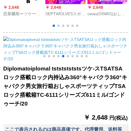
￥ 2,648
￥ 2,648
￥ 2,648
￥
思慕爾斯ーツケース
SEPTWOLVESスポー
owas(OIWAS)おしゃ
d
20女24セセンチス·ツ
ツツケスポーツ女子
れカジュア出张PC 8
ケ·ス男360°キャスタ
小清新スケズスーツ
ラウドカーシャシャ
ケ
ー26/28セセンチ旅行
ケースins男TSAロッ
スタッケスポスポー
箱机内持込みみ托箱B
ク搭載箱2019新潮黒
ツ6168海军青24セン
タグ灰20セセンチー
24セチア
チーニュース
セミナー
Diplomatoiplomal tstststststsツケ-スTSATSA
ロック搭載ロック内持込み360°キャバクラ360°キ
ャバクク男女旅行箱おしゃスポーツティップTSA
ロック搭載箱TC-6111シリーズズ611ミル/ゴンド
ゥーチ/20
￥ 2,648
円(税込)
ここで表示されるのは商品原価です。代理費用、送料等