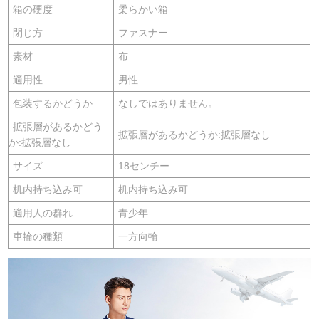
箱の硬度
柔らかい箱
閉じ方
ファスナー
素材
布
適用性
男性
包装するかどうか
なしではありません。
拡張層があるかどう
拡張層があるかどうか:拡張層なし
か:拡張層なし
サイズ
18センチー
机内持ち込み可
机内持ち込み可
適用人の群れ
青少年
車輪の種類
一方向輪