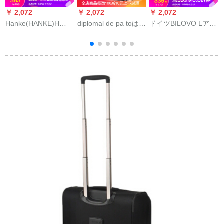
￥ 2,072
￥ 2,072
￥ 2,072
￥
Hanke(HANKE)H
diplomal de pa toは同
ドイツBILOVO Lアル
d
8776黒28セスティス
じモデルのマグネネ
ミニニウムグネネネ
ポ360°キャバクタ品
ネム合金スポツーケ
イム合金スポツーケ
質スを出荷して荷物
合金から18インチの
ス全アルミニンスポ
箱にTSAロックを搭
コンピルが360°キッ
ーツ男性机内持ち込
女
載しています。
シャが出ます。小清
可アルミニウム合金
新旅行箱シャパン色
スナイム合金スナイ
の定番モデルは18イ
ズフィットネススス
ンチーです。
スス·ツケス女性金属
金属ケース全30、ツ
ケケース搭载