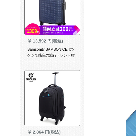
ケースケースケースケースケ
ース内持込可おしゃれ防止ア
ルミフレームモデル-白26セン
チー【15-30日正月帰省遠距離
旅行】
￥
13,592 円(税込)
Samsonity SAMSONICEポツ
ケシで纯色の旅行トレント紺
色の25センステ送箱【自重と
言うこと】
￥
2,864 円(税込)