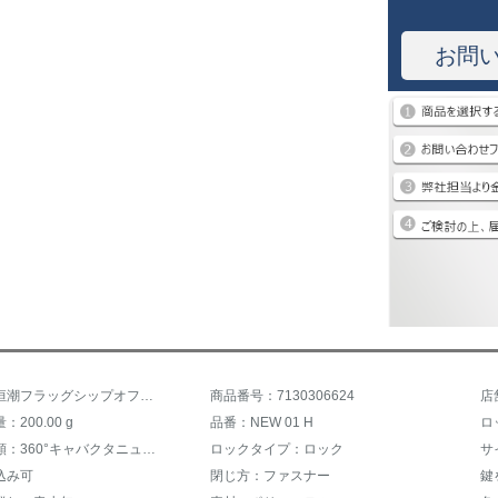
お問
商品名：恒潮フラッグシップオフィシャルショップスーツケース女性24インチスケンズネット紅ins潮旅行TSAロック搭載ケース26インチの小型20インチ桜パウダー26インチ【ドイツ工程終身保証】
商品番号：7130306624
200.00 g
品番：NEW 01 H
ロ
車輪の種類：360°キャバクタニュース
ロックタイプ：ロック
サ
込み可
閉じ方：ファスナー
鍵