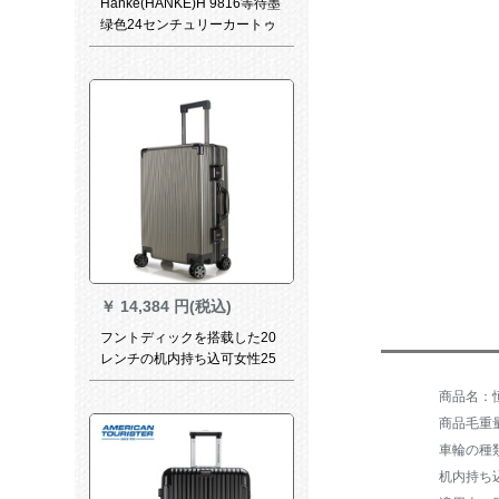
Hanke(HANKE)H 9816等待墨
绿色24センチュリーカートゥ
ーンロック女子大生可爱い旅
行箱小清新个性硬箱配TSAロ
ック搭载ローク
￥
14,384 円(税込)
フントディックを搭载した20
レンチの机内持ち込可女性25
スカウト29シーリングリング
リングリングド29
商品毛重量：
机内持ち