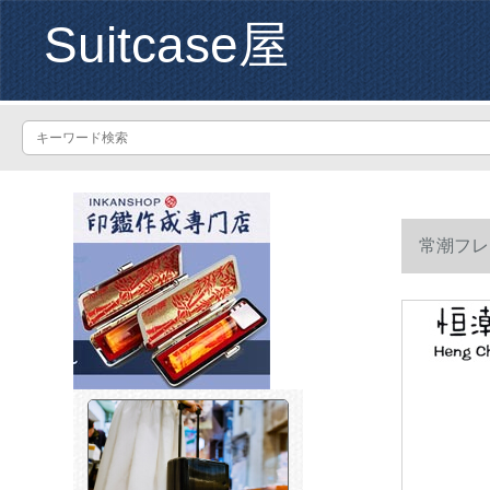
Suitcase屋
常潮フレ
リング26