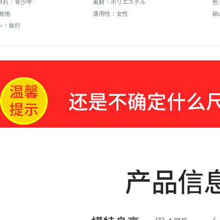
群れ：青少年
素材：ポリエステル
色
無地
適用性：女性
箱
ン：旅行