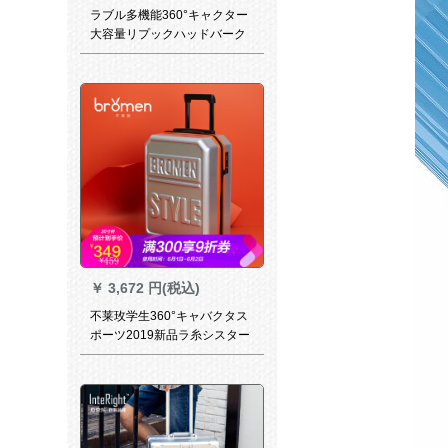
ラブル多機能360°キャクター
大容量リプックハッドバーク
飛行機に乗ります。男女旅行
のためのコースです。短距离
出张のスポーツスポーツは学
生カンバンです。黒い20セダ
ン【360°キャクター】
￥
3,672 円(税込)
不莱玫学生360°キャバクタス
ポーツ2019新品ラ糸シスター
20イーズ机内持込みスケツ男
子24寸韩国版スポーツスポー
ツスポーツ2019新商品