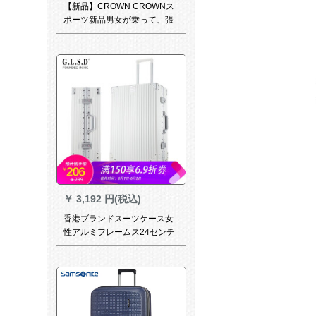
【新品】CROWN CROWNス
ポーツ新品男女が乗って、張
拉棒360°キャッチャーTSAロ
ック搭載箱5260鉄灰20セスチ
ー
￥
3,192 円(税込)
香港ブランドスーツケース女
性アルミフレームス24センチ
レトロ直角20センチ旅行箱墨
緑360°キャシャスタタ静音
TSAロック搭載ケースケース
ケースケースケースケースケ
ースケースケースケースケー
スケースケースケースケース