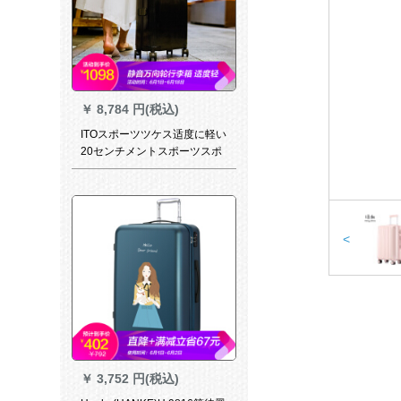
￥
8,784 円(税込)
ITOスポーツツケス适度に軽い
20センチメントスポーツスポ
ーツスポーツスポーツ360°キ
ャバクタに乗ります。スポー
ツスポーツ男女TSAロックに
ボックスを搭载した木炭ブロ
ックブロック
<
￥
3,752 円(税込)