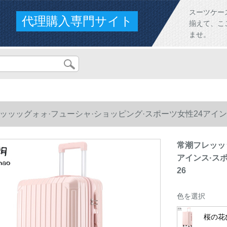
スーツケー
代理購入専門サイト
揃えて、こ
ませ。
ッッッグォォ·フューシャ·ショッピング·スポーツ女性24アイ
常潮フレッッ
アインス·ス
26
色を選択
桜の花