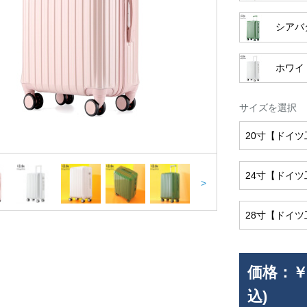
シアバ
ホワイ
サイズを選択
20寸【ドイ
24寸【ドイ
>
28寸【ドイ
価格：
￥
込)