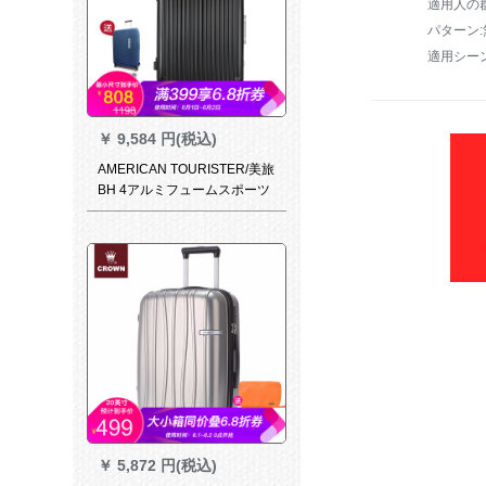
適用人の
パターン:
適用シー
￥
9,584 円(税込)
AMERICAN TOURISTER/美旅
BH 4アルミフュームスポーツ
スポーツツケス360°キャクタ
ーTSAロック搭載箱男女09*ブ
ラケット20セチアア(オリジナ
ルケ)
￥
5,872 円(税込)