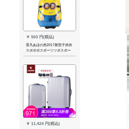
￥
503 円(税込)
雷凡あほの杰2017新型子供供
スポポポスポーツツボスポー
ツツバサ旅行男女供スス小黄
人16寸
￥
11,424 円(税込)