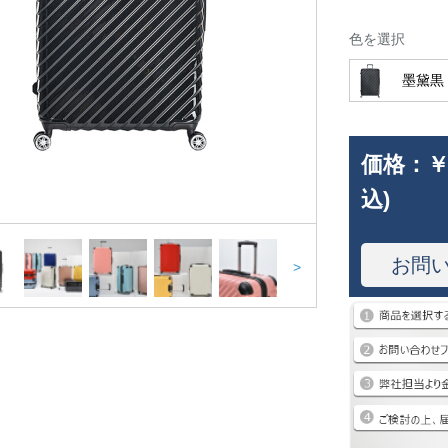
色を選択
墨黛黒
価格：
￥
込)
お問
>