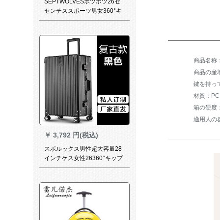
SEPTWOLVESポツポツ26セ
センチススポーツ男女360°キ
ャバクタスポーツスポーツス
ポーツスポーツスポーツスポ
ーツスポーツボックス銀色の
ラ糸QPL 810125-B 26を搭載
しています。
商品の産
鍵を持っ
材質：PC
箱の硬度
適用人の
￥
3,792 円(税込)
スポルックス男性超大容量28
インチケス女性26360°キップ
TSAロッキングにイギリス风
24ケツを搭载したハイセンス
26フィットネス26フィットネ
ス26フィットネススポーツ男
子360中