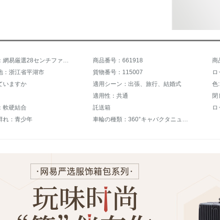
商品名称：網易厳選28センチファスナー斜紋スッケス
商品番号：661918
商
地：浙江省平湖市
貨物番号：115007
ロ
ていますか
適用シーン：出張、旅行、結婚式
色
適用性：共通
閉
：軟硬結合
託送箱
ロ
群れ：青少年
車輪の種類：360°キャバクタニュース