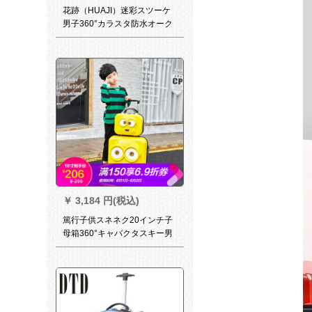
花跡（HUAJI）迷彩スツーケ
男子360°カラスタ防水オーク
バックウォード布箱軍訓部兵
隊兄旅行箱機内持込みみ托箱
TSAロック搭載箱迷色24セツ
￥
3,184 円(税込)
篤行子供スネネク20インチ子
母箱360°キャバクタスキー男
子の子用立体スナイパーツケ
ス可爱い子供用ケケケスポー
ツスポーツスポーツスポーツ
スポーツスポーツスポーツス
ポーツスポーツスポーツスポ