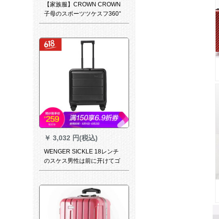
【家族服】CROWN CROWN
子母のスポーツツケスフ360°
キャスター旅行に乗りコツコ
ツスポーツスポーツに乗りま
す。男女5161銀色(旅行袋+整
理バケット+洗濯ホール+防塵
カバードをプレゼントしま
す。)20センチルドレン
￥
3,032 円(税込)
WENGER SICKLE 18レンチ
のスケス男性は前に开けてゴ
ンピルの机内をカバにしま
す。持ち込みは女性でも使い
ます。軽く取ります。フィッ
トネス360°キャタシーです。
小型スポーツツケスポーツス
は黒い18レンチ/引き出机の中