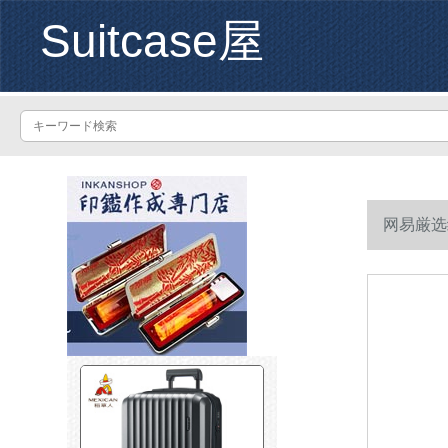
Suitcase屋
网易厳选
スポーツス
スポーツス
センター1