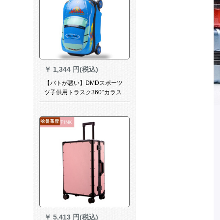
ーツスポーツスポーツジム18
イニングTSAロック搭載ケー
ス女性20イシコ+一生保証
￥
1,344 円(税込)
【バトが悪い】DMDスポーツ
ツ子供用トラスク360°カラス
タ小学校生气内持込可能なス
ポーツスポーツスポーツスポ
ーツ18/20インティーチはアニ
メーに乗る男の子用立体ケー
スブルックで乗用車を3-1に適
用します(3-1)。
￥
5,413 円(税込)