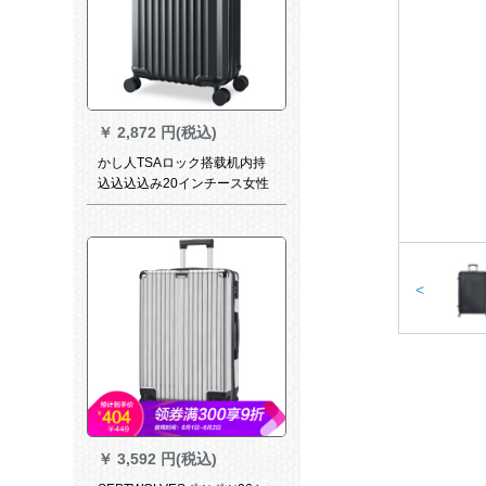
￥
2,872 円(税込)
かし人TSAロック搭载机内持
込込込込み20インチース女性
韩国版防除24 inチ28イレンチ
360°キッチャ男性旅行箱黒
【砂防扫金】24イ【机内持込
可、防尘箱カッパ】
<
￥
3,592 円(税込)