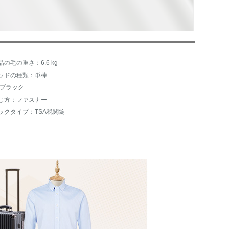
品の毛の重さ：6.6 kg
ッドの種類：単棒
:ブラック
じ方：ファスナー
ックタイプ：TSA税関錠