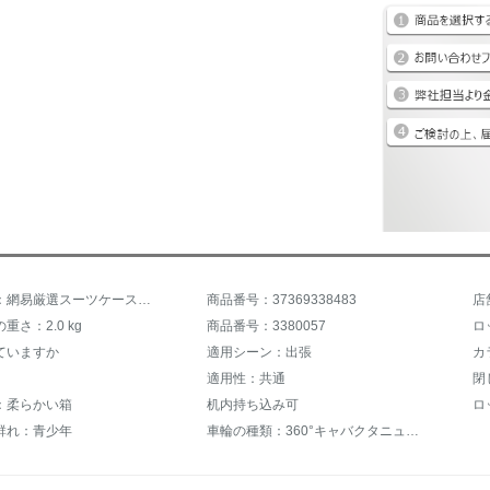
商品名称：網易厳選スーツケーススツーケケース軽いPPファスナー旅行箱20寸24寸の機内持ち込み可能な赤色24寸
商品番号：37369338483
店
重さ：2.0 kg
商品番号：3380057
ロ
ていますか
適用シーン：出張
カ
適用性：共通
閉
：柔らかい箱
机内持ち込み可
ロ
群れ：青少年
車輪の種類：360°キャバクタニュース