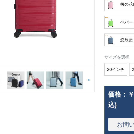
桜の花
ペパー
悠辰藍
サイズを選択
20インチ
>
価格：
￥
込)
お問