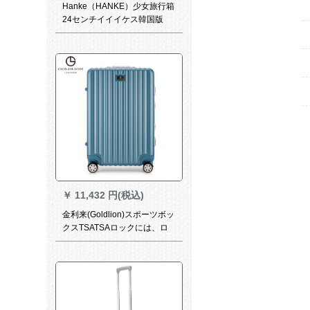
Hanke（HANKE）少女旅行箱
24センチイイイケス韓国版
360°カラスタツケスポーツ小
清新学生箱H 9809墨緑
￥
11,432 円(税込)
金利来(Goldlion)スポーツボッ
クスTSATSAロックには、ロ
ック音360°キーを搭載した大
容量の男女旅行箱24センチー
青ML 8574002-2278