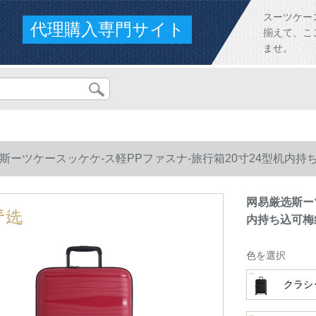
スーツケー
代理購入専門サイト
揃えて、こ
ませ。
斯ーツケースッケケ-ス軽PPファスナ-旅行箱20寸24型机内持
网易厳选斯ー
内持ち込可梅
色を選択
クラシ