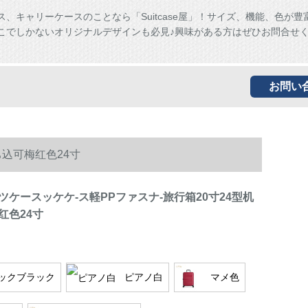
ス、キャリーケースのことなら「Suitcase屋」！サイズ、機能、色が豊
こでしかないオリジナルデザインも必見♪興味がある方はぜひお問合せ
お問い
ち込可梅红色24寸
ツケースッケケ-ス軽PPファスナ-旅行箱20寸24型机
红色24寸
ックブラック
ピアノ白
マメ色