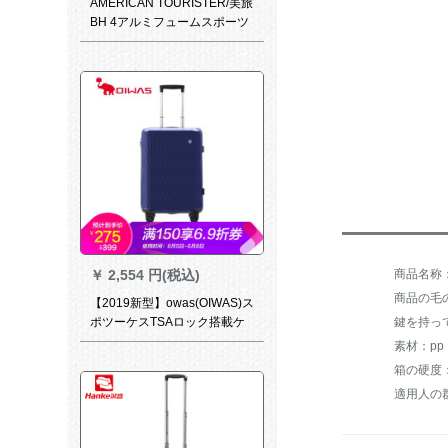
AMERICAN TOURISTER/美旅
BH 4アルミフュームスポーツ
スポーツツケス360°キャクタ
ーTSAロック搭載箱男女09*ブ
ラケット20セチアア(オリジナ
ルケ)
￥
2,554 円(税込)
商品の毛の
【2019新型】owas(OIWAS)ス
鍵を持っ
ポツーケスTSAロック搭載ケ
ススス内持込みはスケス6522
素材：pp
星空の青い〓20を出します。
箱の硬度
適用人の