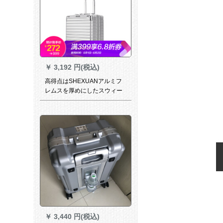
￥
3,192 円(税込)
高得点はSHEXUANアルミフ
レムスを厚めにしたスウィー
ツを选びます。男女18センチ
360°キャタピラーチューブチ
ューブチューブチューブチュ
ーブ内持ち込み906华奢银银
メダル
￥
3,440 円(税込)