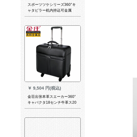
スポーツツケシリーズ360°キ
ャタピラー机内持込可金属
TSAロック搭载箱シム出现
￥
9,504 円(税込)
金荘出张本革スエーカー360°
キャバクタ18センチ牛革ス20
センチ出张机内持込可男女16
寸旅行箱黒牛革18寸（横款を
乗ります）